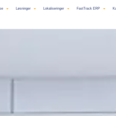
se
Løsninger
Lokaliseringer
FastTrack ERP
Ka