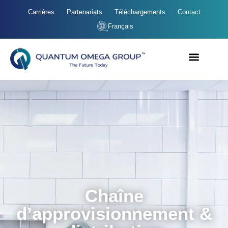
Carrières
Partenariats
Téléchargements
Contact
Français
Chaîne
d’approvisionnement &