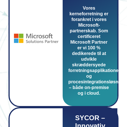
Vores
kerneforretning er
forankret i vores
Microsoft-
partnerskab. Som
certificeret
Microsoft Partner
er vi 100 %
dedikerede til at
udvikle
skræddersyede
forretningsapplikationer
og
procesintegrationsløsning
– både on-premise
og i cloud.
SYCOR –
Innovativ