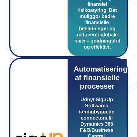
finansiel
risikostyring. Det
muliggør bedre
finansielle
beslutninger og
reducerer globale
risici – gnidningsfrit
og effektivt.
Automatisering
af finansielle
processer
Udnyt SignUp
Softwares
færdigbyggede
connectors til
Dynamics 365
F&O/Business
Central,