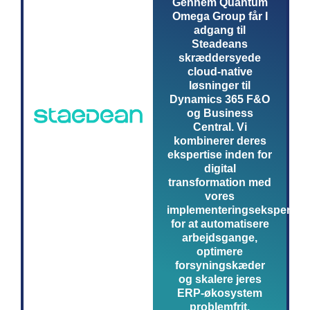
Gennem Quantum
Omega Group får I
adgang til
Steadeans
skræddersyede
cloud-native
løsninger til
Dynamics 365 F&O
og Business
Central. Vi
kombinerer deres
ekspertise inden for
digital
transformation med
vores
implementeringsekspertise
for at automatisere
arbejdsgange,
optimere
forsyningskæder
og skalere jeres
ERP-økosystem
problemfrit.