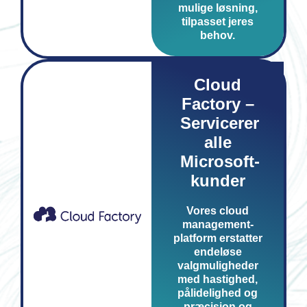
mulige løsning,
tilpasset jeres
behov.
Cloud
Factory –
Servicerer
alle
Microsoft-
kunder
Vores cloud
management-
platform erstatter
endeløse
valgmuligheder
med hastighed,
pålidelighed og
præcision og