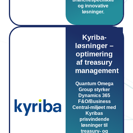
og innovative
løsninger.
Kyriba-
løsninger –
optimering
af treasury
management
Quantum Omega
Group styrker
Dynamics 365
F&O/Business
Central-miljøet med
Kyribas
prisvindende
løsninger til
treasury- og