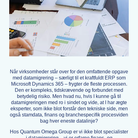
Når virksomheder står over for den omfattende opgave
med datamigrering – særligt til et kraftfuldt ERP som
Microsoft Dynamics 365 – frygter de fleste processen.
Den er kompleks, tidskrævende og forbundet med
betydelig risiko. Men hvad nu, hvis I kunne gå til
datamigreringen med ro i sindet og vide, at I har ægte
eksperter, som ikke blot forstår den tekniske side, men
også stamdata, finans og branchespecifik procesviden
bag hver eneste datalinje?
Hos Quantum Omega Group er vi ikke blot specialister
i datamigrering – vi er erfarne finans- og