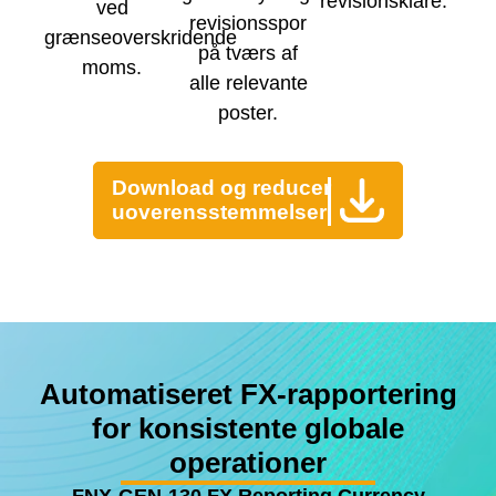
revisionsklare.
ved
revisionsspor
grænseoverskridende
på tværs af
moms.
alle relevante
poster.
Download og reducer
uoverensstemmelser
Automatiseret FX-rapportering
for konsistente globale
operationer
FNX-GEN-130 FX Reporting Currency