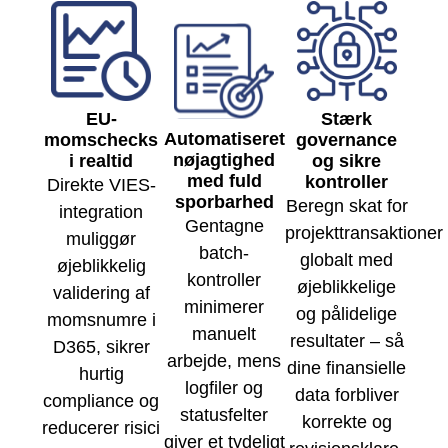
EU-
Stærk
Automatiseret
momschecks
governance
nøjagtighed
i realtid
og sikre
med fuld
kontroller
Direkte VIES-
sporbarhed
Beregn skat for
integration
Gentagne
projekttransaktioner
muliggør
batch-
globalt med
øjeblikkelig
kontroller
øjeblikkelige
validering af
minimerer
og pålidelige
momsnumre i
manuelt
resultater – så
D365, sikrer
arbejde, mens
dine finansielle
hurtig
logfiler og
data forbliver
compliance og
statusfelter
korrekte og
reducerer risici
giver et tydeligt