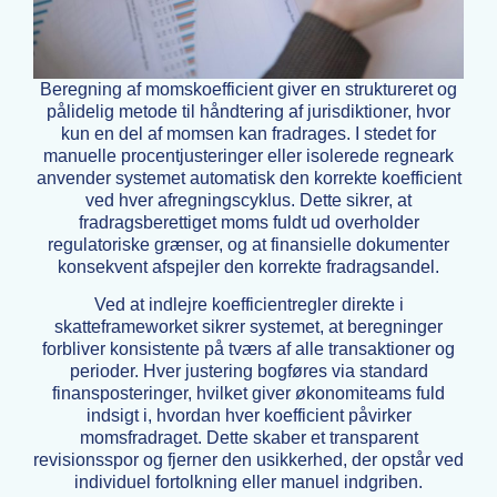
Beregning af momskoefficient giver en struktureret og
pålidelig metode til håndtering af jurisdiktioner, hvor
kun en del af momsen kan fradrages. I stedet for
manuelle procentjusteringer eller isolerede regneark
anvender systemet automatisk den korrekte koefficient
ved hver afregningscyklus. Dette sikrer, at
fradragsberettiget moms fuldt ud overholder
regulatoriske grænser, og at finansielle dokumenter
konsekvent afspejler den korrekte fradragsandel.
Ved at indlejre koefficientregler direkte i
skatteframeworket sikrer systemet, at beregninger
forbliver konsistente på tværs af alle transaktioner og
perioder. Hver justering bogføres via standard
finansposteringer, hvilket giver økonomiteams fuld
indsigt i, hvordan hver koefficient påvirker
momsfradraget. Dette skaber et transparent
revisionsspor og fjerner den usikkerhed, der opstår ved
individuel fortolkning eller manuel indgriben.