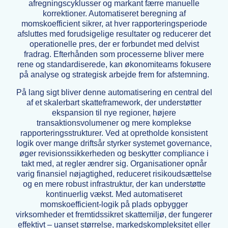
afregningscyklusser og markant færre manuelle
korrektioner. Automatiseret beregning af
momskoefficient sikrer, at hver rapporteringsperiode
afsluttes med forudsigelige resultater og reducerer det
operationelle pres, der er forbundet med delvist
fradrag. Efterhånden som processerne bliver mere
rene og standardiserede, kan økonomiteams fokusere
på analyse og strategisk arbejde frem for afstemning.
På lang sigt bliver denne automatisering en central del
af et skalerbart skatteframework, der understøtter
ekspansion til nye regioner, højere
transaktionsvolumener og mere komplekse
rapporteringsstrukturer. Ved at opretholde konsistent
logik over mange driftsår styrker systemet governance,
øger revisionssikkerheden og beskytter compliance i
takt med, at regler ændrer sig. Organisationer opnår
varig finansiel nøjagtighed, reduceret risikoudsættelse
og en mere robust infrastruktur, der kan understøtte
kontinuerlig vækst. Med automatiseret
momskoefficient-logik på plads opbygger
virksomheder et fremtidssikret skattemiljø, der fungerer
effektivt – uanset størrelse, markedskompleksitet eller