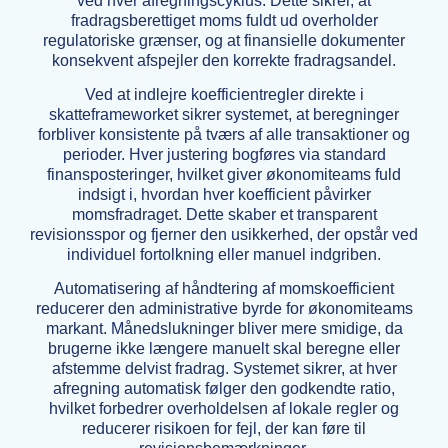
ved hver afregningscyklus. Dette sikrer, at
fradragsberettiget moms fuldt ud overholder
regulatoriske grænser, og at finansielle dokumenter
konsekvent afspejler den korrekte fradragsandel.
Ved at indlejre koefficientregler direkte i
skatteframeworket sikrer systemet, at beregninger
forbliver konsistente på tværs af alle transaktioner og
perioder. Hver justering bogføres via standard
finansposteringer, hvilket giver økonomiteams fuld
indsigt i, hvordan hver koefficient påvirker
momsfradraget. Dette skaber et transparent
revisionsspor og fjerner den usikkerhed, der opstår ved
individuel fortolkning eller manuel indgriben.
Automatisering af håndtering af momskoefficient
reducerer den administrative byrde for økonomiteams
markant. Månedslukninger bliver mere smidige, da
brugerne ikke længere manuelt skal beregne eller
afstemme delvist fradrag. Systemet sikrer, at hver
afregning automatisk følger den godkendte ratio,
hvilket forbedrer overholdelsen af lokale regler og
reducerer risikoen for fejl, der kan føre til