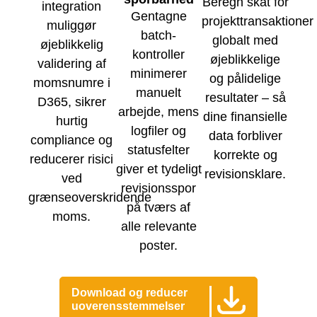
Beregn skat for
integration
Gentagne
projekttransaktioner
muliggør
batch-
globalt med
øjeblikkelig
kontroller
øjeblikkelige
validering af
minimerer
og pålidelige
momsnumre i
manuelt
resultater – så
D365, sikrer
arbejde, mens
dine finansielle
hurtig
logfiler og
data forbliver
compliance og
statusfelter
korrekte og
reducerer risici
giver et tydeligt
revisionsklare.
ved
revisionsspor
grænseoverskridende
på tværs af
moms.
alle relevante
poster.
Download og reducer
uoverensstemmelser