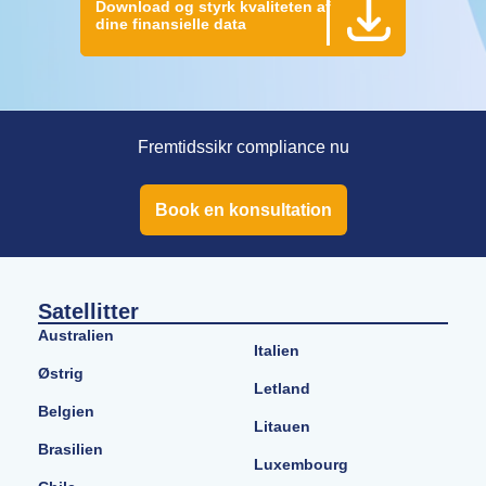
Download og styrk kvaliteten af
dine finansielle data
Fremtidssikr compliance nu
Book en konsultation
Satellitter
Australien
Italien
Østrig
Letland
Belgien
Litauen
Brasilien
Luxembourg