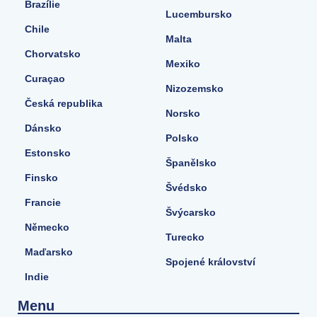
Brazílie
Lucembursko
Chile
Malta
Chorvatsko
Mexiko
Curaçao
Nizozemsko
Česká republika
Norsko
Dánsko
Polsko
Estonsko
Španělsko
Finsko
Švédsko
Francie
Švýcarsko
Německo
Turecko
Maďarsko
Spojené království
Indie
Menu