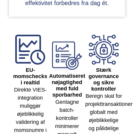
effektivitet forbedres fra dag ét.
EU-
Stærk
Automatiseret
momschecks
governance
nøjagtighed
i realtid
og sikre
med fuld
kontroller
Direkte VIES-
sporbarhed
Beregn skat for
integration
Gentagne
projekttransaktioner
muliggør
batch-
globalt med
øjeblikkelig
kontroller
øjeblikkelige
validering af
minimerer
og pålidelige
momsnumre i