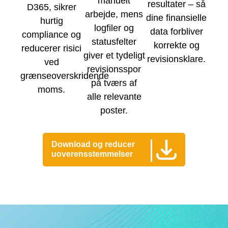
manuelt
resultater – så
D365, sikrer
arbejde, mens
dine finansielle
hurtig
logfiler og
data forbliver
compliance og
statusfelter
korrekte og
reducerer risici
giver et tydeligt
revisionsklare.
ved
revisionsspor
grænseoverskridende
på tværs af
moms.
alle relevante
poster.
Download og reducer
uoverensstemmelser