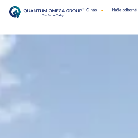
O nás
Naše odborné 
Čeština