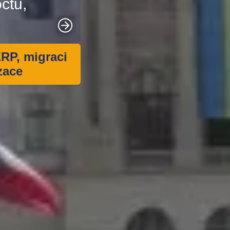
očtu,
ERP,
migraci
zace