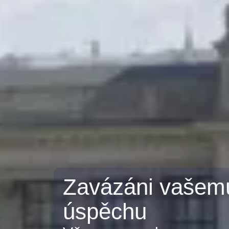
Zavázáni vašem
úspěchu