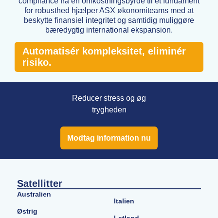
compliance fra en omkostningsbyrde til et fundament
for robusthed hjælper ASX økonomiteams med at
beskytte finansiel integritet og samtidig muliggøre
bæredygtig international ekspansion.
Automatisér kompleksitet, eliminér
risiko.
Reducer stress og øg
trygheden
Modtag information nu
Satellitter
Australien
Italien
Østrig