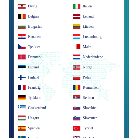
Østrig
Italien
Belgien
Letland
Bulgarien
Litauen
Kroatien
Luxembourg
Tjekkiet
Malta
Danmark
Nederlandene
Estland
Norge
Finland
Polen
Frankrig
Rumænien
Tyskland
Serbien
Grækenland
Slovakiet
Ungarn
Slovenien
Spanien
Tyrkiet