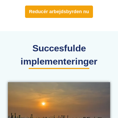
Reducér arbejdsbyrden nu
Succesfulde
implementeringer