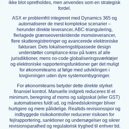
ikke blot opretholdes, men anvendes som en strategisk
fordel.
ASX er problemfrit integreret med Dynamics 365 og
automatiserer de mest komplekse scenarier –
herunder direkte leverancer, ABC-triangulering,
flerlagede grænseoverskridende momsleverancer,
flere skatteregistreringer og avancerede elektroniske
fakturaer. Dets lokaliseringstilpassede design
understøtter compliance-krav på tværs af alle
jurisdiktioner, mens no-code globaliseringsværktøjer
og elektroniske rapporteringsfunktioner gør det muligt
for økonomiteams at følge med udviklingen i
lovgivningen uden dyre systemombygninger.
For økonomiteams betyder dette direkte styrket
finansiel kontrol. Manuelle indgreb reduceres til et
minimum, beregning af moms og salgsskat (eller GST)
automatiseres fuldt ud, og månedslukninger bliver
hurtigere og mere pålidelige. Realtids-revisionsspor og
indbyggede risikokontroller reducerer risikoen for
fejlrapportering, sanktioner og undersøgelser og sikrer
revisionsparathed og regulatorisk tryghed til enhver tid.