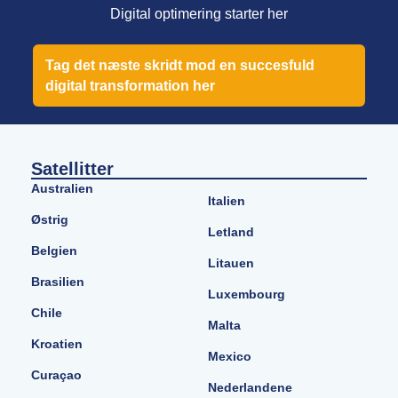
Digital optimering starter her
Tag det næste skridt mod en succesfuld
digital transformation her
Satellitter
Australien
Italien
Østrig
Letland
Belgien
Litauen
Brasilien
Luxembourg
Chile
Malta
Kroatien
Mexico
Curaçao
Nederlandene