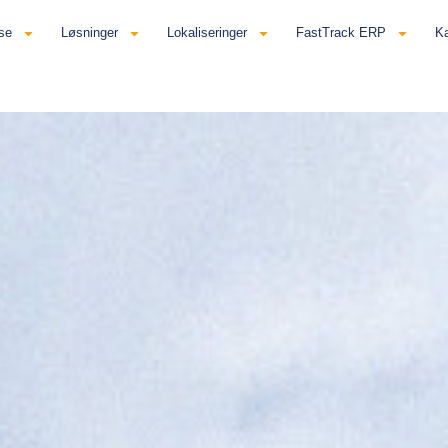
se
Løsninger
Lokaliseringer
FastTrack ERP
Ka