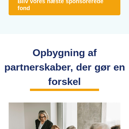
Bliv vores næste sponsorerede
fond
Opbygning af
partnerskaber, der gør en
forskel