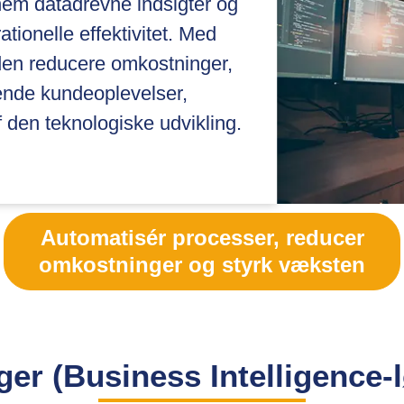
nem datadrevne indsigter og
tionelle effektivitet. Med
eden reducere omkostninger,
ende kundeoplevelser,
af den teknologiske udvikling.
Automatisér processer, reducer
omkostninger og styrk væksten
ger (Business Intelligence-