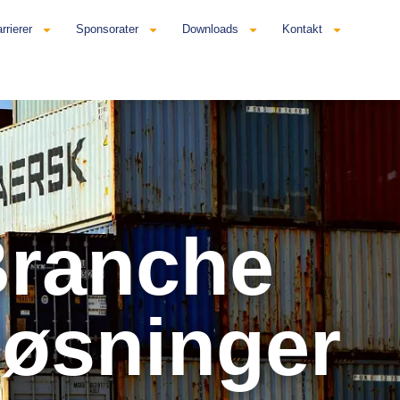
rrierer
Sponsorater
Downloads
Kontakt
Branche
øsninger