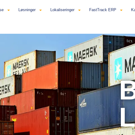
se
Løsninger
Lokaliseringer
FastTrack ERP
Ka
L