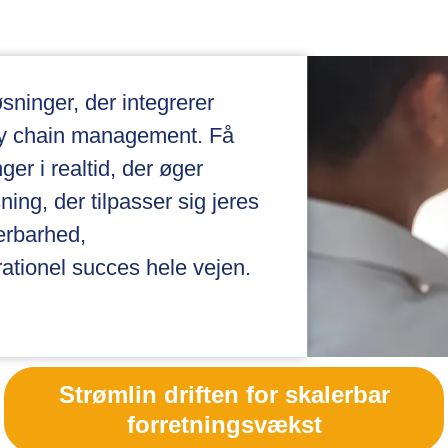
sninger, der integrerer
ly chain management. Få
ger i realtid, der øger
ning, der tilpasser sig jeres
erbarhed,
rationel succes hele vejen.
Strømlin driften for skalerbar
forretningsvækst