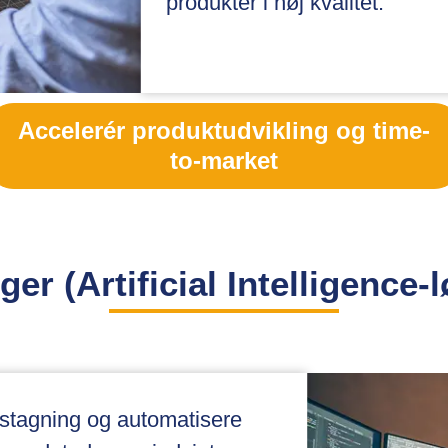
produkter i høj kvalitet.
Accelerér produktudvikling og time-
to-market
ger (Artificial Intelligence-
ngstagning og automatisere