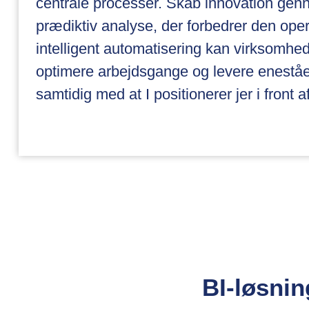
centrale processer. Skab innovation gen
prædiktiv analyse, der forbedrer den opera
intelligent automatisering kan virksomh
optimere arbejdsgange og levere enestå
samtidig med at I positionerer jer i front 
BI-løsnin