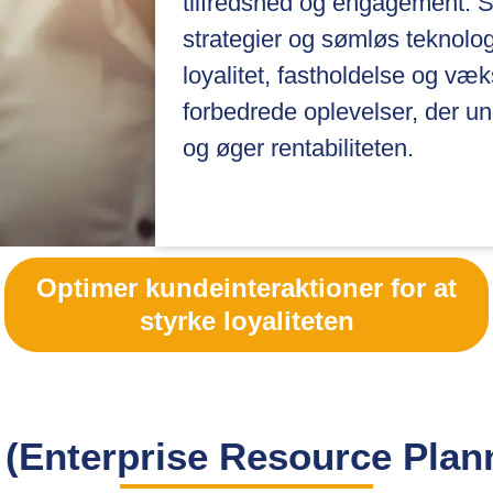
tilfredshed og engagement. 
strategier og sømløs teknolog
loyalitet, fastholdelse og væk
forbedrede oplevelser, der und
og øger rentabiliteten.
Optimer kundeinteraktioner for at
styrke loyaliteten
(Enterprise Resource Plan