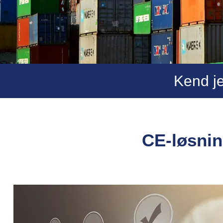
Kend je
CE-løsnin