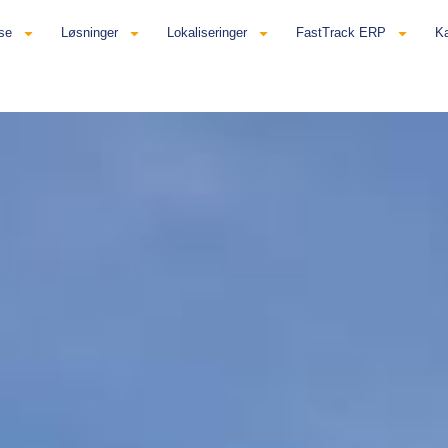
se
Løsninger
Lokaliseringer
FastTrack ERP
Ka