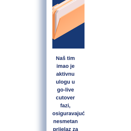
Naš tim
imao je
aktivnu
ulogu u
go-live
cutover
fazi,
osiguravajući
nesmetan
prijelaz za