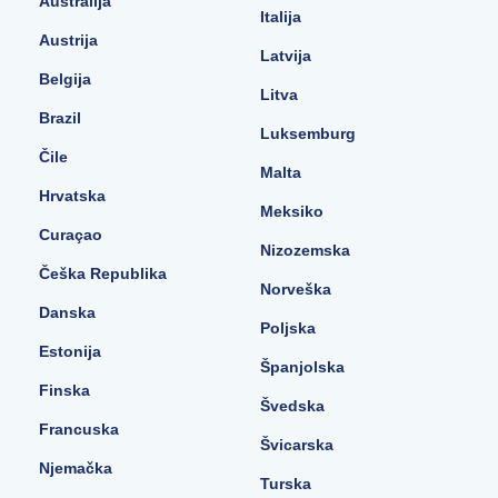
Australija
Italija
Austrija
Latvija
Belgija
Litva
Brazil
Luksemburg
Čile
Malta
Hrvatska
Meksiko
Curaçao
Nizozemska
Češka Republika
Norveška
Danska
Poljska
Estonija
Španjolska
Finska
Švedska
Francuska
Švicarska
Njemačka
Turska