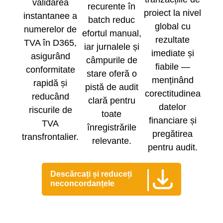
validarea
recurente în
proiect la nivel
instantanee a
batch reduc
global cu
numerelor de
efortul manual,
rezultate
TVA în D365,
iar jurnalele și
imediate și
asigurând
câmpurile de
fiabile —
conformitate
stare oferă o
menținând
rapidă și
pistă de audit
corectitudinea
reducând
clară pentru
datelor
riscurile de
toate
financiare și
TVA
înregistrările
pregătirea
transfrontalier.
relevante.
pentru audit.
Descărcați și reduceți
neconcordanțele