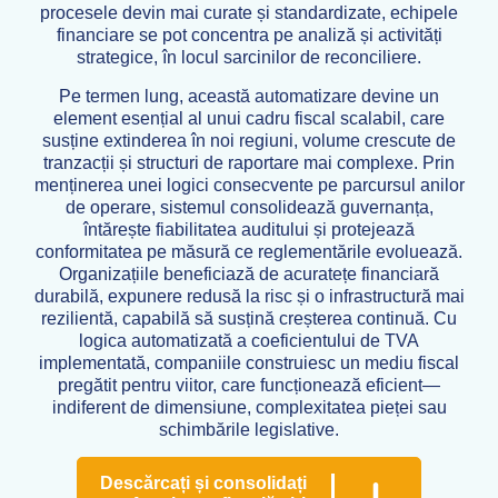
procesele devin mai curate și standardizate, echipele
financiare se pot concentra pe analiză și activități
strategice, în locul sarcinilor de reconciliere.
Pe termen lung, această automatizare devine un
element esențial al unui cadru fiscal scalabil, care
susține extinderea în noi regiuni, volume crescute de
tranzacții și structuri de raportare mai complexe. Prin
menținerea unei logici consecvente pe parcursul anilor
de operare, sistemul consolidează guvernanța,
întărește fiabilitatea auditului și protejează
conformitatea pe măsură ce reglementările evoluează.
Organizațiile beneficiază de acuratețe financiară
durabilă, expunere redusă la risc și o infrastructură mai
rezilientă, capabilă să susțină creșterea continuă. Cu
logica automatizată a coeficientului de TVA
implementată, companiile construiesc un mediu fiscal
pregătit pentru viitor, care funcționează eficient—
indiferent de dimensiune, complexitatea pieței sau
schimbările legislative.
Descărcați și consolidați