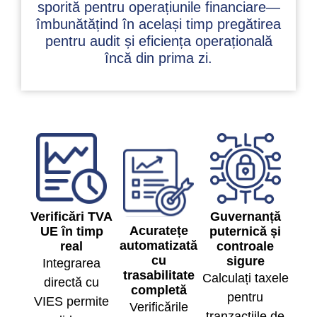
sporită pentru operațiunile financiare—
îmbunătățind în același timp pregătirea
pentru audit și eficiența operațională
încă din prima zi.
Verificări TVA
Guvernanță
Acuratețe
UE în timp
puternică și
automatizată
real
controale
cu
sigure
Integrarea
trasabilitate
Calculați taxele
directă cu
completă
pentru
VIES permite
Verificările
tranzacțiile de