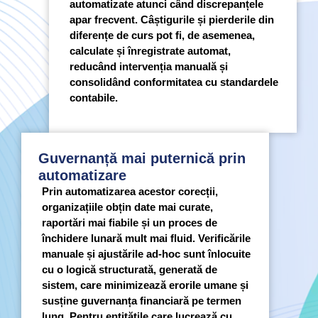
automatizate atunci când discrepanțele
apar frecvent. Câștigurile și pierderile din
diferențe de curs pot fi, de asemenea,
calculate și înregistrate automat,
reducând intervenția manuală și
consolidând conformitatea cu standardele
contabile.
Guvernanță mai puternică prin
automatizare
Prin automatizarea acestor corecții,
organizațiile obțin date mai curate,
raportări mai fiabile și un proces de
închidere lunară mult mai fluid. Verificările
manuale și ajustările ad-hoc sunt înlocuite
cu o logică structurată, generată de
sistem, care minimizează erorile umane și
susține guvernanța financiară pe termen
lung. Pentru entitățile care lucrează cu