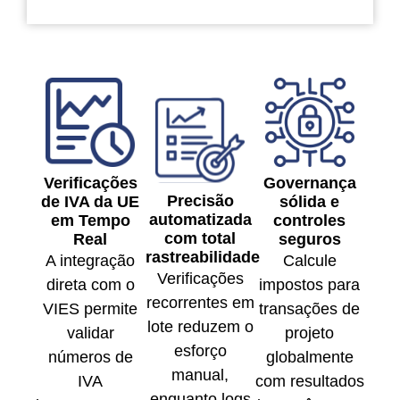
Verificações
Governança
Precisão
de IVA da UE
sólida e
automatizada
em Tempo
controles
com total
Real
seguros
rastreabilidade
A integração
Calcule
Verificações
direta com o
impostos para
recorrentes em
VIES permite
transações de
lote reduzem o
validar
projeto
esforço
números de
globalmente
manual,
IVA
com resultados
enquanto logs