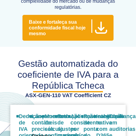
complexidade do mercado ou de mudanças
regulatórias.
Baixe e fortaleça sua
conformidade fiscal hoje
mesmo
Gestão automatizada do
coeficiente de IVA para a
República Tcheca
ASX-GEN-110 VAT Coefficient CZ
Dedução
Lançamentos
Momento
Redução
Aplicação
Rastreabilidade
Integração
Confiança
de
contábeis
de
de
consistente
de
nativa
em
IVA
precisos
cálculo
ajustes
por
ponta
com
auditorias
orientada
configurável
manuais
período
a
D365
e