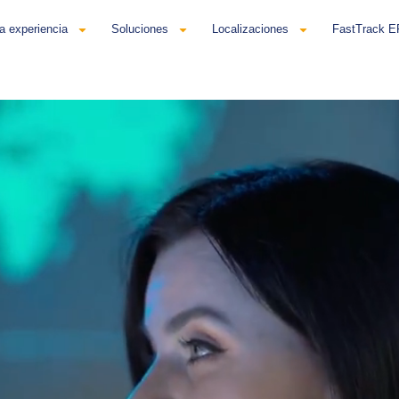
a experiencia
Soluciones
Localizaciones
FastTrack 
añol