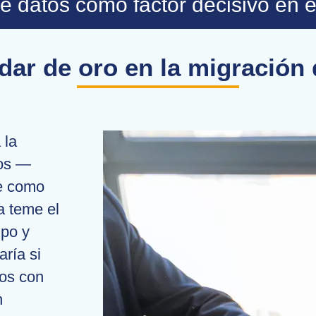
e datos como factor decisivo en e
dar de oro en la migración
 la
tos —
e como
a teme el
mpo y
aría si
tos con
n