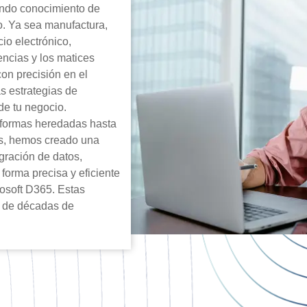
undo conocimiento de
o. Ya sea manufactura,
cio electrónico,
ncias y los matices
con precisión en el
s estrategias de
 de tu negocio.
aformas heredadas hasta
os, hemos creado una
igración de datos,
orma precisa y eficiente
osoft D365. Estas
do de décadas de