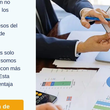
n no
 los
esos del
 de
 solo
; somos
s con más
Esta
entaja
n de