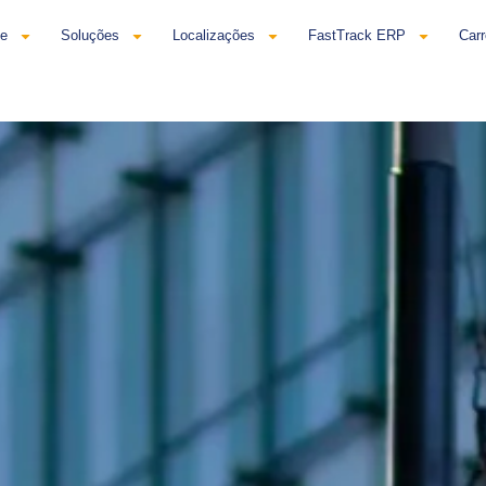
se
Soluções
Localizações
FastTrack ERP
Carr