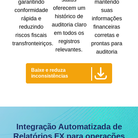
garantindo
mantendo
oferecem um
conformidade
suas
histórico de
rápida e
informações
auditoria claro
reduzindo
financeiras
em todos os
riscos fiscais
corretas e
registros
transfronteiriços.
prontas para
relevantes.
auditoria
Baixe e reduza
inconsistências
Integração Automatizada de
Relatórios FX para operações