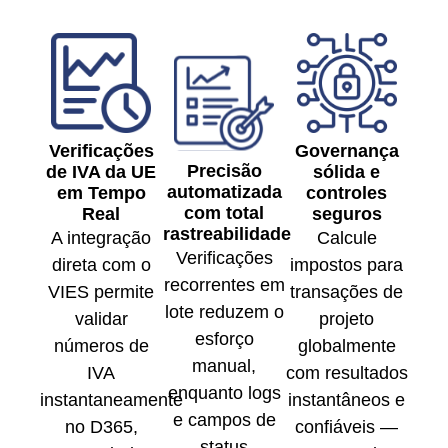
Verificações
Governança
Precisão
de IVA da UE
sólida e
automatizada
em Tempo
controles
com total
Real
seguros
rastreabilidade
A integração
Calcule
Verificações
direta com o
impostos para
recorrentes em
VIES permite
transações de
lote reduzem o
validar
projeto
esforço
números de
globalmente
manual,
IVA
com resultados
enquanto logs
instantaneamente
instantâneos e
e campos de
no D365,
confiáveis —
status