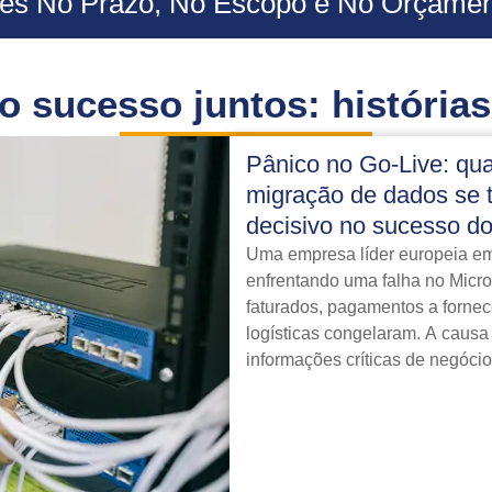
es No Prazo, No Escopo e No Orçament
 sucesso juntos: histórias
Pânico no Go-Live: qu
migração de dados se t
decisivo no sucesso d
Uma empresa líder europeia em
enfrentando uma falha no Micr
faturados, pagamentos a forne
logísticas congelaram. A causa
informações críticas de negóci