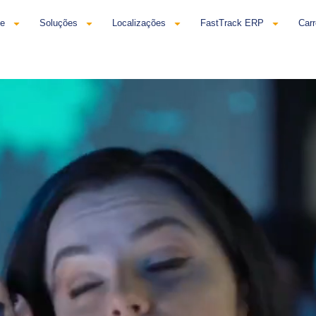
se
Soluções
Localizações
FastTrack ERP
Carr