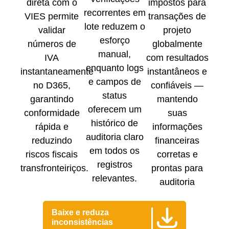
direta com o
impostos para
recorrentes em
VIES permite
transações de
lote reduzem o
validar
projeto
esforço
números de
globalmente
manual,
IVA
com resultados
enquanto logs
instantaneamente
instantâneos e
e campos de
no D365,
confiáveis —
status
garantindo
mantendo
oferecem um
conformidade
suas
histórico de
rápida e
informações
auditoria claro
reduzindo
financeiras
em todos os
riscos fiscais
corretas e
registros
transfronteiriços.
prontas para
relevantes.
auditoria
Baixe e reduza
inconsistências