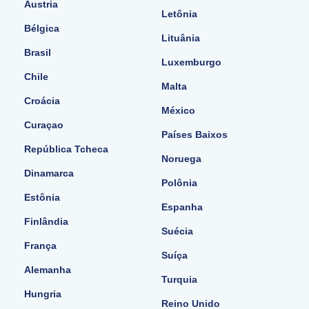
Áustria
Letônia
Bélgica
Lituânia
Brasil
Luxemburgo
Chile
Malta
Croácia
México
Curaçao
Países Baixos
República Tcheca
Noruega
Dinamarca
Polônia
Estônia
Espanha
Finlândia
Suécia
França
Suíça
Alemanha
Turquia
Hungria
Reino Unido