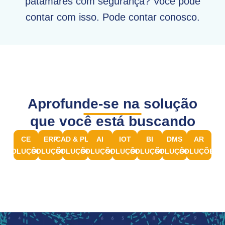
patamares com segurança? Você pode
contar com isso. Pode contar conosco.
Aprofunde-se na solução
que você está buscando
CE
ERP
CAD & PLM
AI
IOT
BI
DMS
AR
SOLUÇÕES
SOLUÇÕES
SOLUÇÕES
SOLUÇÕES
SOLUÇÕES
SOLUÇÕES
SOLUÇÕES
SOLUÇÕES