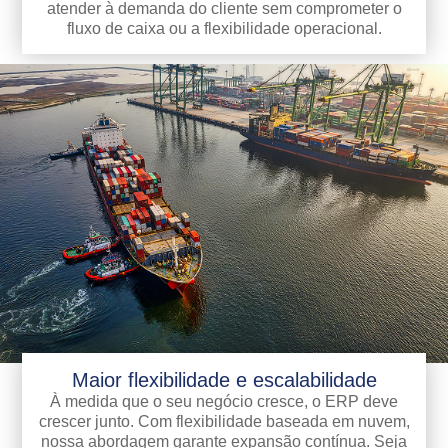
atender à demanda do cliente sem comprometer o
fluxo de caixa ou a flexibilidade operacional.
Maior flexibilidade e escalabilidade
À medida que o seu negócio cresce, o ERP deve
crescer junto. Com flexibilidade baseada em nuvem,
nossa abordagem garante expansão contínua. Seja