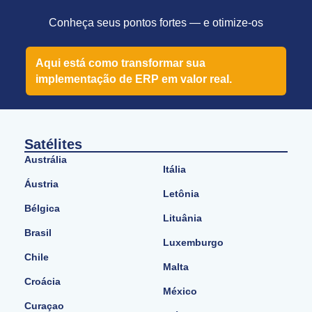
Conheça seus pontos fortes — e otimize-os
Aqui está como transformar sua
implementação de ERP em valor real.
Satélites
Austrália
Itália
Áustria
Letônia
Bélgica
Lituânia
Brasil
Luxemburgo
Chile
Malta
Croácia
México
Curaçao