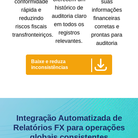
conformidade
suas
histórico de
rápida e
informações
auditoria claro
reduzindo
financeiras
em todos os
riscos fiscais
corretas e
registros
transfronteiriços.
prontas para
relevantes.
auditoria
Baixe e reduza
inconsistências
Integração Automatizada de
Relatórios FX para operações
globais consistentes