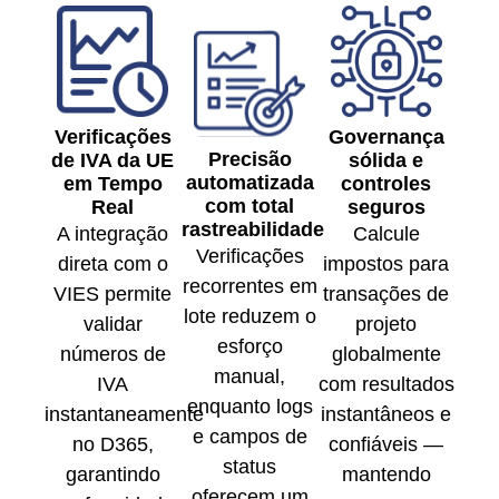
Verificações
Governança
Precisão
de IVA da UE
sólida e
automatizada
em Tempo
controles
com total
Real
seguros
rastreabilidade
A integração
Calcule
Verificações
direta com o
impostos para
recorrentes em
VIES permite
transações de
lote reduzem o
validar
projeto
esforço
números de
globalmente
manual,
IVA
com resultados
enquanto logs
instantaneamente
instantâneos e
e campos de
no D365,
confiáveis —
status
garantindo
mantendo
oferecem um