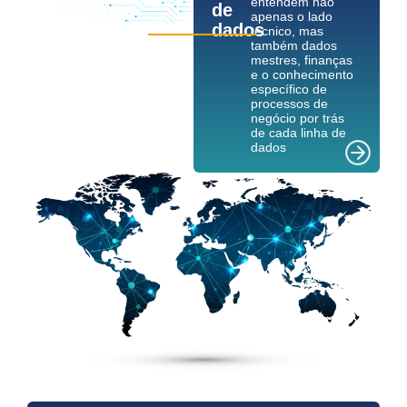
entendem não
de
apenas o lado
dados
técnico, mas
também dados
mestres, finanças
e o conhecimento
específico de
processos de
negócio por trás
de cada linha de
dados