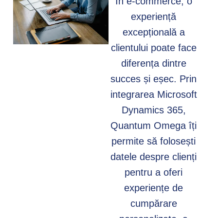
În e-commerce, o
experiență
excepțională a
clientului poate face
diferența dintre
succes și eșec. Prin
integrarea Microsoft
Dynamics 365,
Quantum Omega îți
permite să folosești
datele despre clienți
pentru a oferi
experiențe de
cumpărare