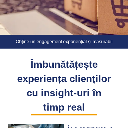
Obține un engagement exponențial și măsurabil
Îmbunătățește
experiența clienților
cu insight-uri în
timp real