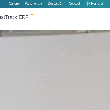
Cariere
Parteneriate
Descărcări
Contact
Română
astTrack ERP