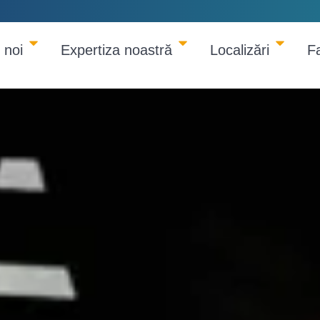
 noi
Expertiza noastră
Localizări
F