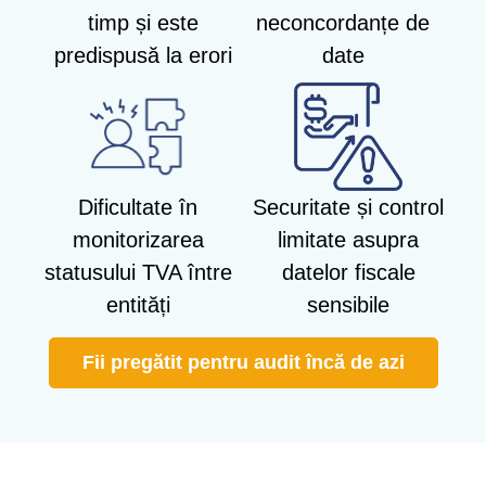
timp și este
neconcordanțe de
predispusă la erori
date
Dificultate în
Securitate și control
monitorizarea
limitate asupra
statusului TVA între
datelor fiscale
entități
sensibile
Fii pregătit pentru audit încă de azi