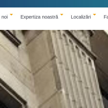
 noi
Expertiza noastră
Localizări
F