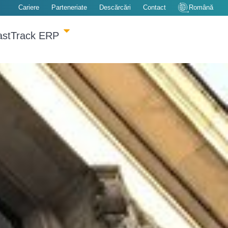
Cariere
Parteneriate
Descărcări
Contact
Română
astTrack ERP