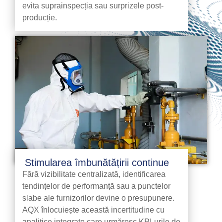
evita suprainspecția sau surprizele post-
producție.
Stimularea îmbunătățirii continue
Fără vizibilitate centralizată, identificarea
tendințelor de performanță sau a punctelor
slabe ale furnizorilor devine o presupunere.
AQX înlocuiește această incertitudine cu
analitice integrate care urmăresc KPI-urile de