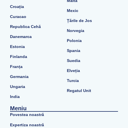
Malta
Croația
Mexic
Curacao
Țările de Jos
Republica Cehă
Norvegia
Danemarca
Polonia
Estonia
Spania
Finlanda
Suedia
Franța
Elveția
Germania
Turcia
Ungaria
Regatul Unit
India
Meniu
Povestea noastră
Expertiza noastră