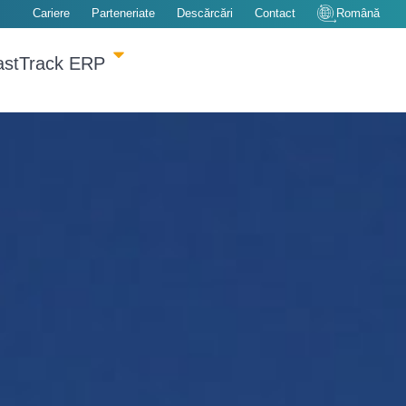
Cariere
Parteneriate
Descărcări
Contact
Română
astTrack ERP