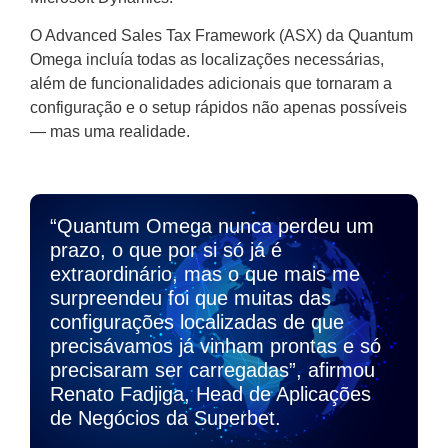
O Advanced Sales Tax Framework (ASX) da Quantum
Omega incluía todas as localizações necessárias,
além de funcionalidades adicionais que tornaram a
configuração e o setup rápidos não apenas possíveis
— mas uma realidade.
“Quantum Omega nunca perdeu um
prazo, o que por si só já é
extraordinário, mas o que mais me
surpreendeu foi que muitas das
configurações localizadas de que
precisávamos já vinham prontas e só
precisaram ser carregadas”, afirmou
Renato Fadjiga, Head de Aplicações
de Negócios da Superbet.