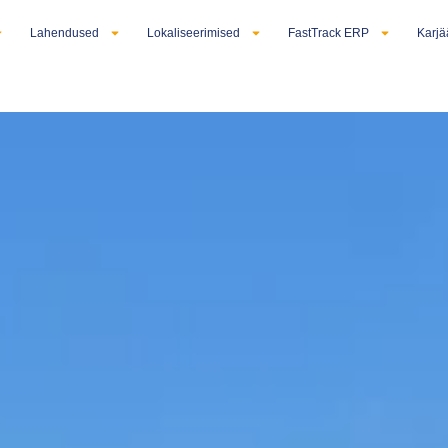
Lahendused
Lokaliseerimised
FastTrack ERP
Karjä