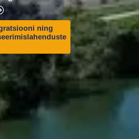
ratsiooni
ning
iseerimislahenduste