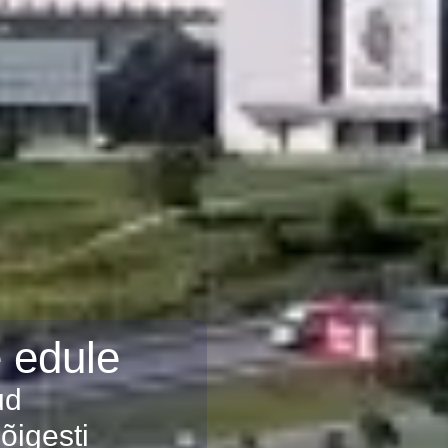
 edule
ud
 õigesti