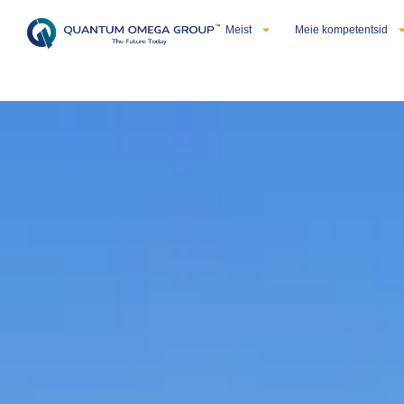
Meist
Meie kompetentsid
Eesti