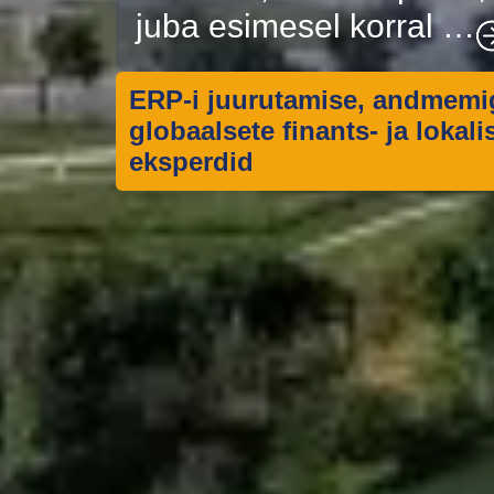
juba esimesel korral …
ERP-i juurutamise,
andmemig
globaalsete finants- ja lokal
eksperdid