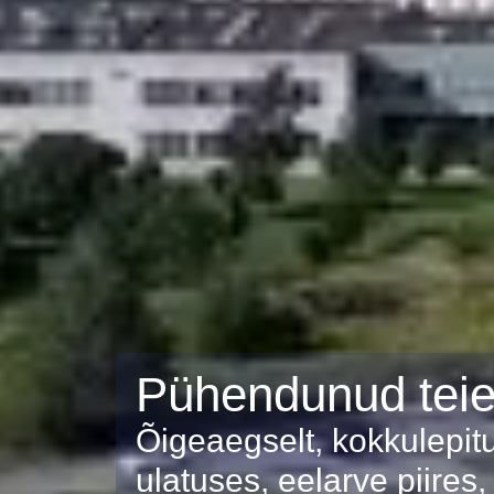
Pühendunud teie
Õigeaegselt, kokkulepit
ulatuses, eelarve piires,