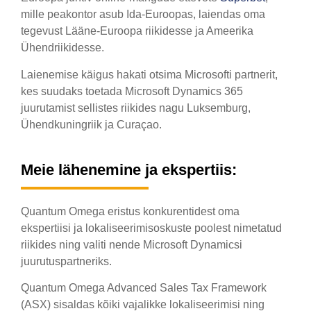
mille peakontor asub Ida-Euroopas, laiendas oma
tegevust Lääne-Euroopa riikidesse ja Ameerika
Ühendriikidesse.
Laienemise käigus hakati otsima Microsofti partnerit,
kes suudaks toetada Microsoft Dynamics 365
juurutamist sellistes riikides nagu Luksemburg,
Ühendkuningriik ja Curaçao.
Meie lähenemine ja ekspertiis:
Quantum Omega eristus konkurentidest oma
ekspertiisi ja lokaliseerimisoskuste poolest nimetatud
riikides ning valiti nende Microsoft Dynamicsi
juurutuspartneriks.
Quantum Omega Advanced Sales Tax Framework
(ASX) sisaldas kõiki vajalikke lokaliseerimisi ning