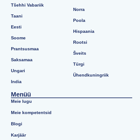
Tšehhi Vabariik
Norra
Taani
Poola
Eesti
Hispaania
Soome
Rootsi
Prantsusmaa
Šveits
Saksamaa
Türgi
Ungari
Ühendkuningriik
India
Menüü
Meie lugu
Meie kompetentsid
Blogi
Karjäär