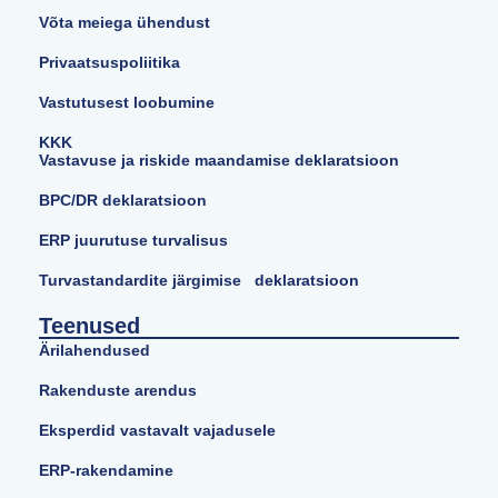
Võta meiega ühendust
Privaatsuspoliitika
Vastutusest loobumine
KKK
Vastavuse ja riskide maandamise deklaratsioon
BPC/DR deklaratsioon
ERP juurutuse turvalisus
Turvastandardite järgimise deklaratsioon
Teenused
Ärilahendused
Rakenduste arendus
Eksperdid vastavalt vajadusele
ERP-rakendamine