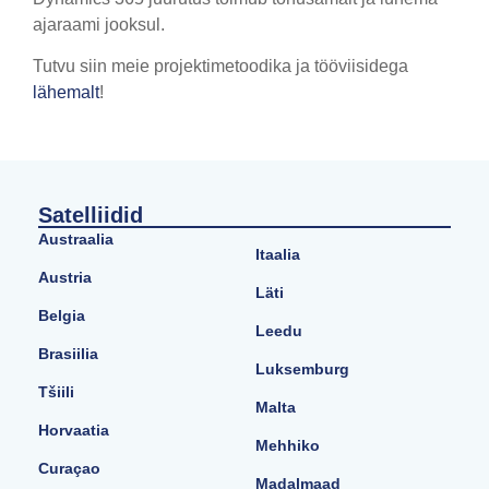
ajaraami jooksul.
Tutvu siin meie projektimetoodika ja tööviisidega
lähemalt
!
Satelliidid
Austraalia
Itaalia
Austria
Läti
Belgia
Leedu
Brasiilia
Luksemburg
Tšiili
Malta
Horvaatia
Mehhiko
Curaçao
Madalmaad