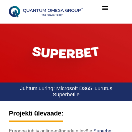
Juhtumiuuring: Microsoft D365 juurutus
Superbetile
Projekti ülevaade:
Euroopa juhtiv online-mängude ettevõte
Superbet
,