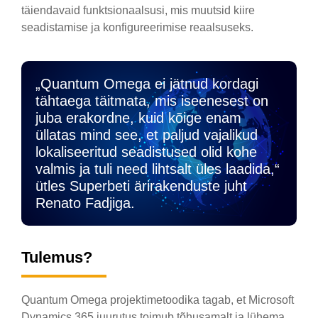
täiendavaid funktsionaalsusi, mis muutsid kiire
seadistamise ja konfigureerimise reaalsuseks.
„Quantum Omega ei jätnud kordagi
tähtaega täitmata, mis iseenesest on
juba erakordne, kuid kõige enam
üllatas mind see, et paljud vajalikud
lokaliseeritud seadistused olid kohe
valmis ja tuli need lihtsalt üles laadida,“
ütles Superbeti ärirakenduste juht
Renato Fadjiga.
Tulemus?
Quantum Omega projektimetoodika tagab, et Microsoft
Dynamics 365 juurutus toimub tõhusamalt ja lühema