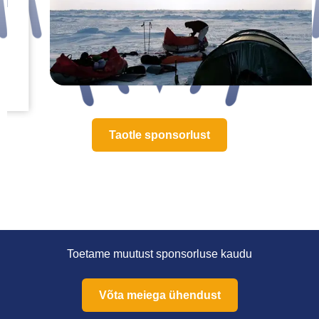
Taotle sponsorlust
Toetame muutust sponsorluse kaudu
Võta meiega ühendust