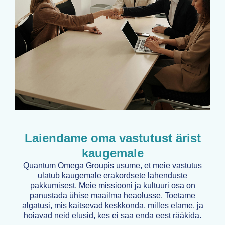
Laiendame oma vastutust ärist
kaugemale
Quantum Omega Groupis usume, et meie vastutus
ulatub kaugemale erakordsete lahenduste
pakkumisest. Meie missiooni ja kultuuri osa on
panustada ühise maailma heaolusse. Toetame
algatusi, mis kaitsevad keskkonda, milles elame, ja
hoiavad neid elusid, kes ei saa enda eest rääkida.