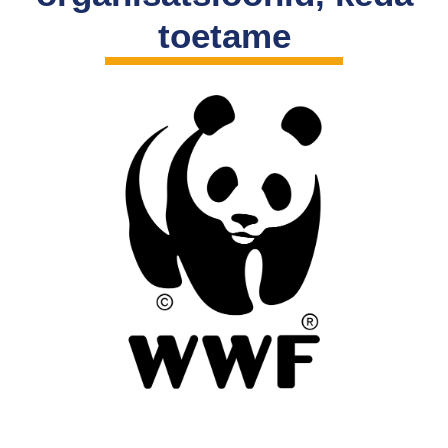
toetame