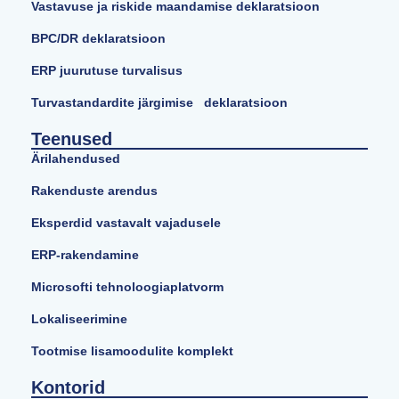
Vastavuse ja riskide maandamise deklaratsioon
BPC/DR deklaratsioon
ERP juurutuse turvalisus
Turvastandardite järgimise deklaratsioon
Teenused
Ärilahendused
Rakenduste arendus
Eksperdid vastavalt vajadusele
ERP-rakendamine
Microsofti tehnoloogiaplatvorm
Lokaliseerimine
Tootmise lisamoodulite komplekt
Kontorid