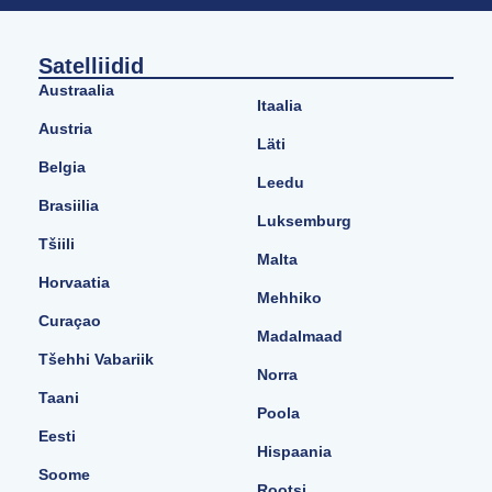
Satelliidid
Austraalia
Itaalia
Austria
Läti
Belgia
Leedu
Brasiilia
Luksemburg
Tšiili
Malta
Horvaatia
Mehhiko
Curaçao
Madalmaad
Tšehhi Vabariik
Norra
Taani
Poola
Eesti
Hispaania
Soome
Rootsi