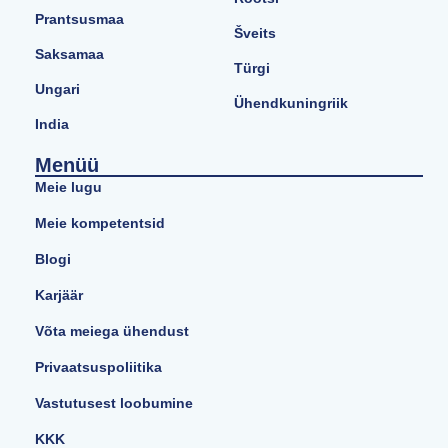
Prantsusmaa
Šveits
Saksamaa
Türgi
Ungari
Ühendkuningriik
India
Menüü
Meie lugu
Meie kompetentsid
Blogi
Karjäär
Võta meiega ühendust
Privaatsuspoliitika
Vastutusest loobumine
KKK