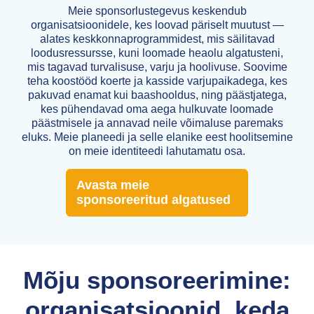
Meie sponsorlustegevus keskendub
organisatsioonidele, kes loovad päriselt muutust —
alates keskkonnaprogrammidest, mis säilitavad
loodusressursse, kuni loomade heaolu algatusteni,
mis tagavad turvalisuse, varju ja hoolivuse. Soovime
teha koostööd koerte ja kasside varjupaikadega, kes
pakuvad enamat kui baashooldus, ning päästjatega,
kes pühendavad oma aega hulkuvate loomade
päästmisele ja annavad neile võimaluse paremaks
eluks. Meie planeedi ja selle elanike eest hoolitsemine
on meie identiteedi lahutamatu osa.
Avasta meie
sponsoreeritud algatused
Mõju sponsoreerimine:
organisatsioonid, keda