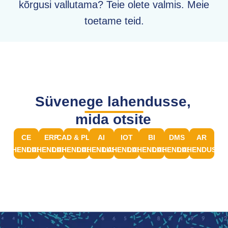
kõrgusi vallutama? Teie olete valmis. Meie
toetame teid.
Süvenege lahendusse,
mida otsite
CE
ERP
CAD & PLM
AI
IOT
BI
DMS
AR
LAHENDUSED
LAHENDUSED
LAHENDUSED
LAHENDUSED
LAHENDUSED
LAHENDUSED
LAHENDUSED
LAHENDUSED