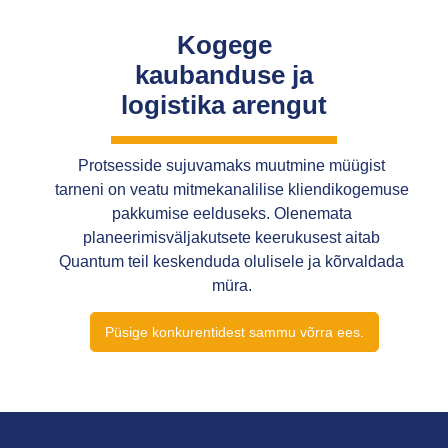
Kogege
kaubanduse ja
logistika arengut
Protsesside sujuvamaks muutmine müügist
tarneni on veatu mitmekanalilise kliendikogemuse
pakkumise eelduseks. Olenemata
planeerimisväljakutsete keerukusest aitab
Quantum teil keskenduda olulisele ja kõrvaldada
müra.
Püsige konkurentidest sammu võrra ees.