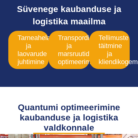
Süvenege kaubanduse ja
logistika maailma
Tarneahela
Transpordi-
Tellimuste
ja
ja
täitmine
laovarude
marsruutide
ja
juhtimine
optimeerimine
kliendikoge
Quantumi optimeerimine
kaubanduse ja logistika
valdkonnale