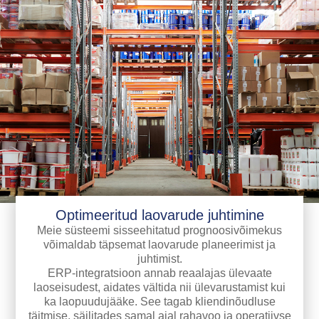
Optimeeritud laovarude juhtimine
Meie süsteemi sisseehitatud prognoosivõimekus
võimaldab täpsemat laovarude planeerimist ja
juhtimist.
ERP-integratsioon annab reaalajas ülevaate
laoseisudest, aidates vältida nii ülevarustamist kui
ka laopuudujääke. See tagab kliendinõudluse
täitmise, säilitades samal ajal rahavoo ja operatiivse