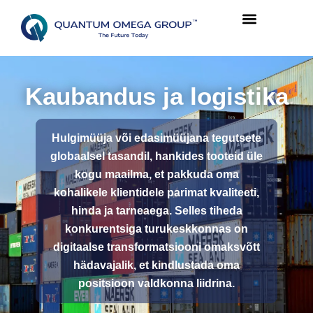
Kaubandus ja logistika
Hulgimüüja või edasimüüjana tegutsete
globaalsel tasandil, hankides tooteid üle
kogu maailma, et pakkuda oma
kohalikele klientidele parimat kvaliteeti,
hinda ja tarneaega. Selles tiheda
konkurentsiga turukeskkonnas on
digitaalse transformatsiooni omaksvõtt
hädavajalik, et kindlustada oma
positsioon valdkonna liidrina.