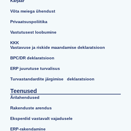
Karjäär
Võta meiega ühendust
Privaatsuspoliitika
Vastutusest loobumine
KKK
Vastavuse ja riskide maandamise deklaratsioon
BPC/DR deklaratsioon
ERP juurutuse turvalisus
Turvastandardite järgimise deklaratsioon
Teenused
Ärilahendused
Rakenduste arendus
Eksperdid vastavalt vajadusele
ERP-rakendamine