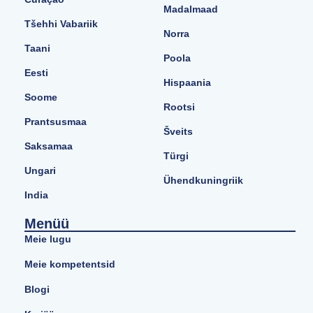
Madalmaad
Tšehhi Vabariik
Norra
Taani
Poola
Eesti
Hispaania
Soome
Rootsi
Prantsusmaa
Šveits
Saksamaa
Türgi
Ungari
Ühendkuningriik
India
Menüü
Meie lugu
Meie kompetentsid
Blogi