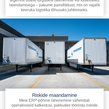
tegemist uutele turgudele laienemise või tootevaliku
laiendamisega – pakume paindlikkust, mis on vajalik
keeruka logistika tõhusaks juhtimiseks.
Riskide maandamine
Meie ERP-põhine lähenemine vähendab
operatiivseid katkestusi, pakkudes tööriistu riskide