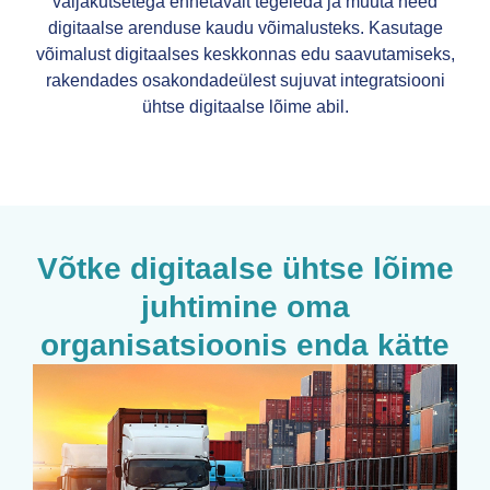
väljakutsetega ennetavalt tegeleda ja muuta need
digitaalse arenduse kaudu võimalusteks. Kasutage
võimalust digitaalses keskkonnas edu saavutamiseks,
rakendades osakondadeülest sujuvat integratsiooni
ühtse digitaalse lõime abil.
Võtke digitaalse ühtse lõime
juhtimine oma
organisatsioonis enda kätte