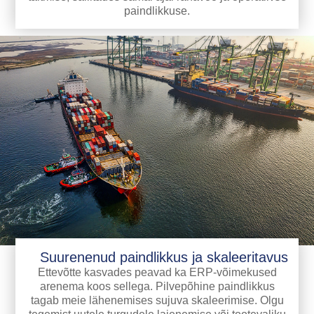
paindlikkuse.
Suurenenud paindlikkus ja skaleeritavus
Ettevõtte kasvades peavad ka ERP-võimekused
arenema koos sellega. Pilvepõhine paindlikkus
tagab meie lähenemises sujuva skaleerimise. Olgu