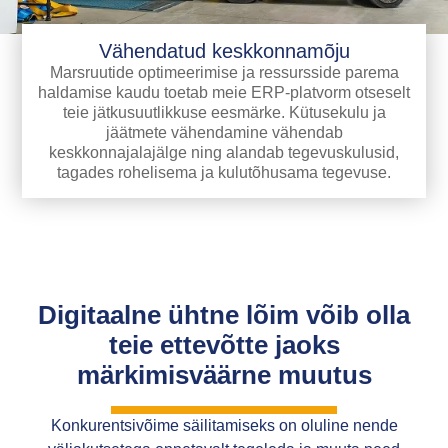
Vähendatud keskkonnamõju
Marsruutide optimeerimise ja ressursside parema
haldamise kaudu toetab meie ERP-platvorm otseselt
teie jätkusuutlikkuse eesmärke. Kütusekulu ja
jäätmete vähendamine vähendab
keskkonnajalajälge ning alandab tegevuskulusid,
tagades rohelisema ja kulutõhusama tegevuse.
Digitaalne ühtne lõim võib olla
teie ettevõtte jaoks
märkimisväärne muutus
Konkurentsivõime säilitamiseks on oluline nende