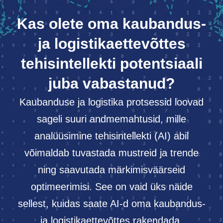
Kas olete oma kaubandus-
ja logistikaettevõttes
tehisintellekti potentsiaali
juba vabastanud?
Kaubanduse ja logistika protsessid loovad
sageli suuri andmemahtusid, mille
analüüsimine tehisintellekti (AI) abil
võimaldab tuvastada mustreid ja trende
ning saavutada märkimisväärseid
optimeerimisi. See on vaid üks näide
sellest, kuidas saate AI-d oma kaubandus-
ja logistikaettevõttes rakendada.