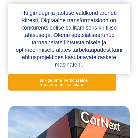
Hulgimüügi ja jaotuse valdkond areneb
kiiresti. Digitaalne transformatsioon on
konkurentsieelise säilitamiseks kriitilise
tähtsusega. Oleme spetsialiseerunud
tarneahelate lihtsustamisele ja
optimeerimisele alates tarbekaupadest kuni
ehitusprojektides kasutatavate raskete
masinateni.
Hankige oma personaalne
transformatsiooniplaan