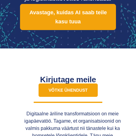
Avastage, kuidas AI saab teile
kasu tuua
Kirjutage meile
VÕTKE ÜHENDUST
Digitaalne äriline transformatsioon on meie
igapäevatöö. Tagame, et organisatsioonid on
valmis pakkuma väärtust nii tänastele kui ka
homsetele lõppklientidele. Tänu meie