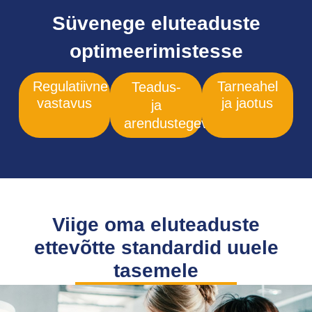
Süvenege eluteaduste
optimeerimistesse
Regulatiivne
Tarneahel
Teadus-
vastavus
ja jaotus
ja
arendustegevus
Viige oma eluteaduste
ettevõtte standardid uuele
tasemele