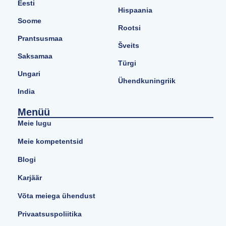
Eesti
Hispaania
Soome
Rootsi
Prantsusmaa
Šveits
Saksamaa
Türgi
Ungari
Ühendkuningriik
India
Menüü
Meie lugu
Meie kompetentsid
Blogi
Karjäär
Võta meiega ühendust
Privaatsuspoliitika