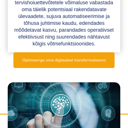
tervishoiuettevõtetele võimaluse vabastada
oma täielik potentsiaal rakendatavate
ülevaadete, sujuva automatiseerimise ja
tõhusa juhtimise kaudu, edendades
mõõdetavat kasvu, parandades operatiivset
efektiivsust ning suurendades nähtavust
kõigis võtmefunktsioonides.
Optimeerige oma digitaalset transformatsiooni