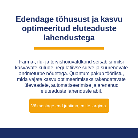
Edendage tõhusust ja kasvu
optimeeritud eluteaduste
lahendustega
Farma-, ilu- ja tervishoiuvaldkond seisab silmitsi
kasvavate kulude, regulatiivse surve ja suurenevate
andmeturbe nõuetega. Quantum pakub tööriistu,
mida vajate kasvu optimeerimiseks rakendatavate
ülevaadete, automatiseerimise ja arenenud
eluteaduste lahenduste abil.
Võimestage end juhtima, mitte järgima.