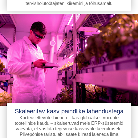
tervishoiutöötajateni kiiremini ja tõhusamalt.
Skaleeritav kasv paindlike lahendustega
Kui teie ettevõte laieneb – kas globaalselt või uute
tooteliinide kaudu – skaleeruvad meie ERP-süsteemid
vaevata, et vastata tegevuse kasvavale keerukusele.
Pilvepõhise taristu abil saate kiiresti laieneda ilma