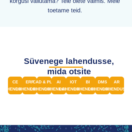
kõrgusi vallutama? Teie olete valmis. Meie
toetame teid.
Süvenege lahendusse,
mida otsite
CE
ERP
CAD & PLM
AI
IOT
BI
DMS
AR
LAHENDUSED
LAHENDUSED
LAHENDUSED
LAHENDUSED
LAHENDUSED
LAHENDUSED
LAHENDUSED
LAHENDUSED