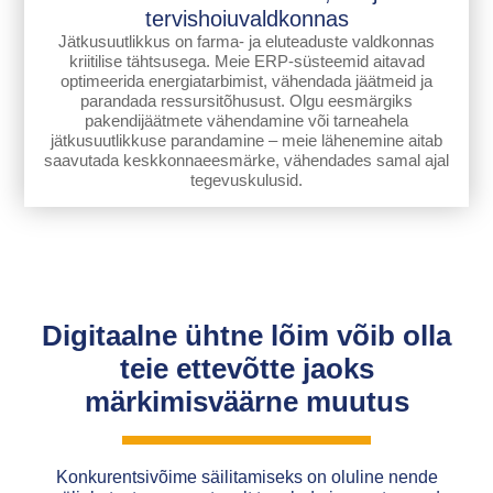
tervishoiuvaldkonnas
Jätkusuutlikkus on farma- ja eluteaduste valdkonnas
kriitilise tähtsusega. Meie ERP-süsteemid aitavad
optimeerida energiatarbimist, vähendada jäätmeid ja
parandada ressursitõhusust. Olgu eesmärgiks
pakendijäätmete vähendamine või tarneahela
jätkusuutlikkuse parandamine – meie lähenemine aitab
saavutada keskkonnaeesmärke, vähendades samal ajal
tegevuskulusid.
Digitaalne ühtne lõim võib olla
teie ettevõtte jaoks
märkimisväärne muutus
Konkurentsivõime säilitamiseks on oluline nende