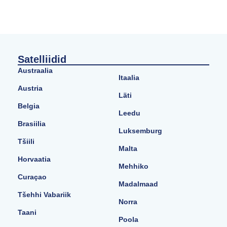
Satelliidid
Austraalia
Itaalia
Austria
Läti
Belgia
Leedu
Brasiilia
Luksemburg
Tšiili
Malta
Horvaatia
Mehhiko
Curaçao
Madalmaad
Tšehhi Vabariik
Norra
Taani
Poola