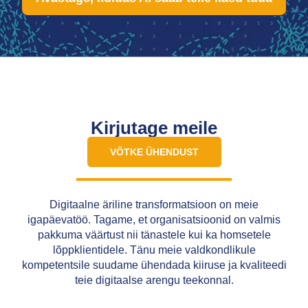
Kirjutage meile
VÕTKE ÜHENDUST
Digitaalne äriline transformatsioon on meie
igapäevatöö. Tagame, et organisatsioonid on valmis
pakkuma väärtust nii tänastele kui ka homsetele
lõppklientidele. Tänu meie valdkondlikule
kompetentsile suudame ühendada kiiruse ja kvaliteedi
teie digitaalse arengu teekonnal.