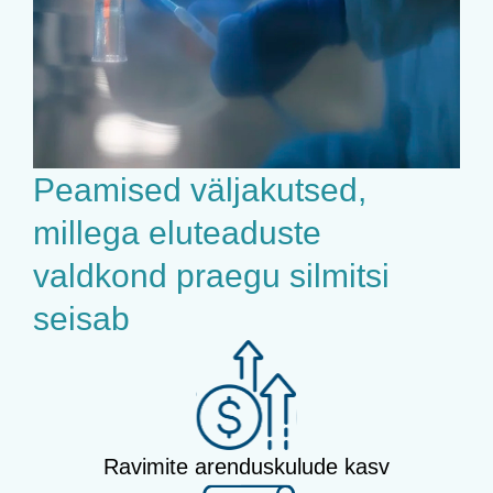
Peamised väljakutsed,
millega eluteaduste
valdkond praegu silmitsi
seisab
Ravimite arenduskulude kasv