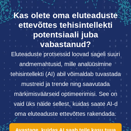
Kas olete oma eluteaduste
ettevõttes tehisintellekti
potentsiaali juba
vabastanud?
Eluteaduste protsessid loovad sageli suuri
andmemahtusid, mille analüüsimine
tehisintellekti (AI) abil võimaldab tuvastada
mustreid ja trende ning saavutada
märkimisväärseid optimeerimisi. See on
vaid üks näide sellest, kuidas saate AI-d
oma eluteaduste ettevõttes rakendada.
Avastage, kuidas AI saab teile kasu tuua