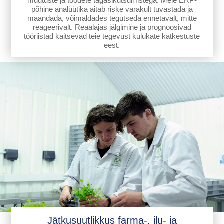
muutuste ja toodete tagasikutsumistega. Meie ERP-
põhine analüütika aitab riske varakult tuvastada ja
maandada, võimaldades tegutseda ennetavalt, mitte
reageerivalt. Reaalajas jälgimine ja prognoosivad
tööriistad kaitsevad teie tegevust kulukate katkestuste
eest.
Jätkusuutlikkus farma-, ilu- ja