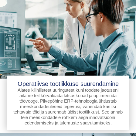
Operatiivse tootlikkuse suurendamine
Alates kliinilistest uuringutest kuni toodete jaotuseni
aitame teil kõrvaldada kitsaskohad ja optimeerida
töövooge. Pilvepõhine ERP-tehnoloogia ühtlustab
meeskondadeüleseid tegevusi, vähendab käsitsi
tehtavaid töid ja suurendab üldist tootlikkust. See annab
teie meeskondadele rohkem aega innovatsiooni
edendamiseks ja tulemuste saavutamiseks.