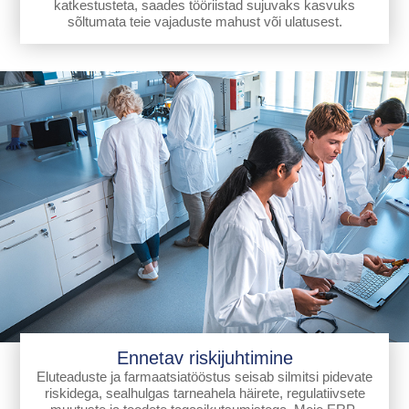
katkestusteta, saades tööriistad sujuvaks kasvuks
sõltumata teie vajaduste mahust või ulatusest.
Ennetav riskijuhtimine
Eluteaduste ja farmaatsiatööstus seisab silmitsi pidevate
riskidega, sealhulgas tarneahela häirete, regulatiivsete