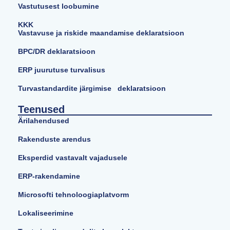
Vastutusest loobumine
KKK
Vastavuse ja riskide maandamise deklaratsioon
BPC/DR deklaratsioon
ERP juurutuse turvalisus
Turvastandardite järgimise deklaratsioon
Teenused
Ärilahendused
Rakenduste arendus
Eksperdid vastavalt vajadusele
ERP-rakendamine
Microsofti tehnoloogiaplatvorm
Lokaliseerimine