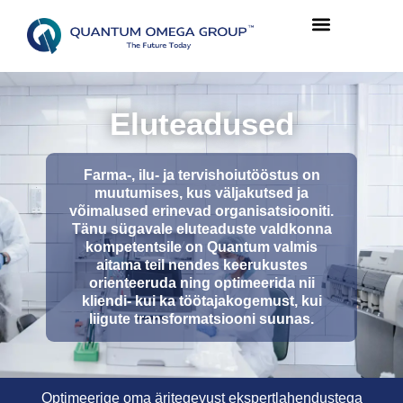
Eluteadused
Farma-, ilu- ja tervishoiutööstus on
muutumises, kus väljakutsed ja
võimalused erinevad organisatsiooniti.
Tänu sügavale eluteaduste valdkonna
kompetentsile on Quantum valmis
aitama teil nendes keerukustes
orienteeruda ning optimeerida nii
kliendi- kui ka töötajakogemust, kui
liigute transformatsiooni suunas.
Optimeerige oma äritegevust ekspertlahendustega