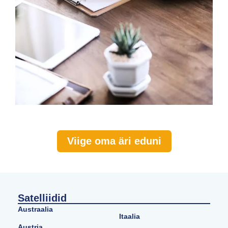
Viige oma äri eduni
Satelliidid
Austraalia
Itaalia
Austria