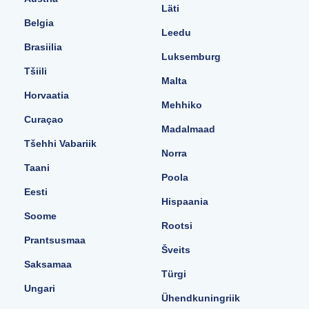
Läti
Belgia
Leedu
Brasiilia
Luksemburg
Tšiili
Malta
Horvaatia
Mehhiko
Curaçao
Madalmaad
Tšehhi Vabariik
Norra
Taani
Poola
Eesti
Hispaania
Soome
Rootsi
Prantsusmaa
Šveits
Saksamaa
Türgi
Ungari
Ühendkuningriik