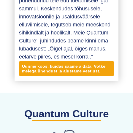
pühendunud teie edu toetamisele igal
sammul. Keskendudes tõhususele,
innovatsioonile ja usaldusväärsele
elluviimisele, tegutseb meie meeskond
sihikindlalt ja hoolikalt. Meie Quantum
Culture’i juhindudes peame kinni oma
lubadusest: „Õigel ajal, õiges mahus,
eelarve piires, esimesel korral.“
Uurime koos, kuidas saame aidata. Võtke
meiega ühendust ja alustame vestlust.
Quantum Culture