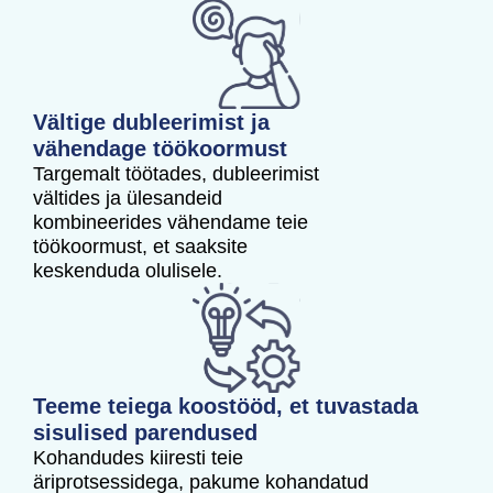
Vältige dubleerimist ja
vähendage töökoormust
Targemalt töötades, dubleerimist
vältides ja ülesandeid
kombineerides vähendame teie
töökoormust, et saaksite
keskenduda olulisele.
Teeme teiega koostööd, et tuvastada
sisulised parendused
Kohandudes kiiresti teie
äriprotsessidega, pakume kohandatud