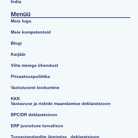
India
Menüü
Meie lugu
Meie kompetentsid
Blogi
Karjäär
Võta meiega ühendust
Privaatsuspoliitika
Vastutusest loobumine
KKK
Vastavuse ja riskide maandamise deklaratsioon
BPC/DR deklaratsioon
ERP juurutuse turvalisus
Turvastandardite järgimise deklaratsioon