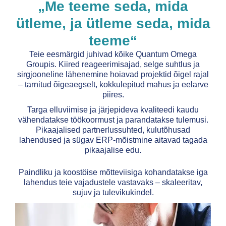
„Me teeme seda, mida
ütleme, ja ütleme seda, mida
teeme“
Teie eesmärgid juhivad kõike Quantum Omega
Groupis. Kiired reageerimisajad, selge suhtlus ja
sirgjooneline lähenemine hoiavad projektid õigel rajal
– tarnitud õigeaegselt, kokkulepitud mahus ja eelarve
piires.
Targa elluviimise ja järjepideva kvaliteedi kaudu
vähendatakse töökoormust ja parandatakse tulemusi.
Pikaajalised partnerlussuhted, kulutõhusad
lahendused ja sügav ERP-mõistmine aitavad tagada
pikaajalise edu.
Paindliku ja koostöise mõtteviisiga kohandatakse iga
lahendus teie vajadustele vastavaks – skaleeritav,
sujuv ja tulevikukindel.