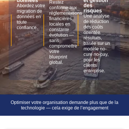
données
et gestion
Restez
des
Abordez votre
conforme aux
risques
migration de
réglementations
Une analyse
données en
financières
de réduction
toute
locales en
des coûts
confiance.
constante
orientée
évolution —
résultats,
sans
basée sur un
compromettre
modèle no-
votre
cure no-pay,
blueprint
pour les
global.
clients
enterprise.
Optimiser votre organisation demande plus que de la
technologie — cela exige de l’engagement