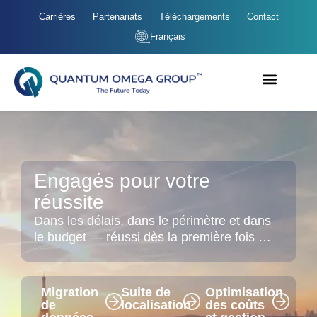
Carrières
Partenariats
Téléchargements
Contact
Français
Engagés pour votre
réussite
Dans les délais, dans le périmètre et dans
le budget — réussi dès la première fois …
Migration
Suite de
Optimisation
de
localisation
des coûts