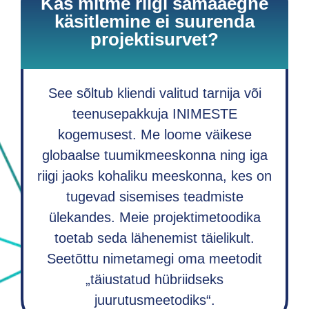
Kas mitme riigi samaaegne
käsitlemine ei suurenda
projektisurvet?
See sõltub kliendi valitud tarnija või
teenusepakkuja INIMESTE
kogemusest. Me loome väikese
globaalse tuumikmeeskonna ning iga
riigi jaoks kohaliku meeskonna, kes on
tugevad sisemises teadmiste
ülekandes. Meie projektimetoodika
toetab seda lähenemist täielikult.
Seetõttu nimetamegi oma meetodit
„täiustatud hübriidseks
juurutusmeetodiks“.