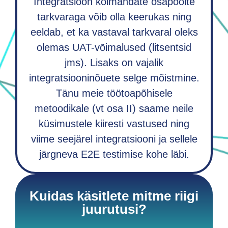
Integratsioon kolmandate osapoolte
tarkvaraga võib olla keerukas ning
eeldab, et ka vastaval tarkvaral oleks
olemas UAT-võimalused (litsentsid
jms). Lisaks on vajalik
integratsiooninõuete selge mõistmine.
Tänu meie töötoapõhisele
metoodikale (vt osa II) saame neile
küsimustele kiiresti vastused ning
viime seejärel integratsiooni ja sellele
järgneva E2E testimise kohe läbi.
Kuidas käsitlete mitme riigi
juurutusi?