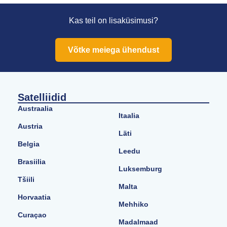
Kas teil on lisaküsimusi?
Võtke meiega ühendust
Satelliidid
Austraalia
Itaalia
Austria
Läti
Belgia
Leedu
Brasiilia
Luksemburg
Tšiili
Malta
Horvaatia
Mehhiko
Curaçao
Madalmaad