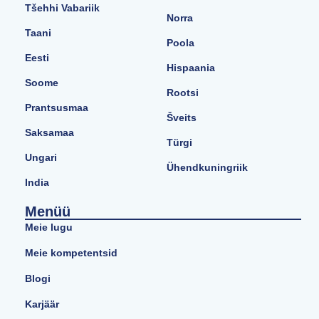
Tšehhi Vabariik
Norra
Taani
Poola
Eesti
Hispaania
Soome
Rootsi
Prantsusmaa
Šveits
Saksamaa
Türgi
Ungari
Ühendkuningriik
India
Menüü
Meie lugu
Meie kompetentsid
Blogi
Karjäär