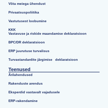
Võta meiega ühendust
Privaatsuspoliitika
Vastutusest loobumine
KKK
Vastavuse ja riskide maandamise deklaratsioon
BPC/DR deklaratsioon
ERP juurutuse turvalisus
Turvastandardite järgimise deklaratsioon
Teenused
Ärilahendused
Rakenduste arendus
Eksperdid vastavalt vajadusele
ERP-rakendamine