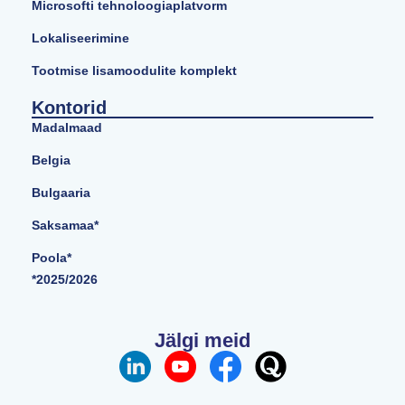
Microsofti tehnoloogiaplatvorm
Lokaliseerimine
Tootmise lisamoodulite komplekt
Kontorid
Madalmaad
Belgia
Bulgaaria
Saksamaa*
Poola*
*2025/2026
Jälgi meid