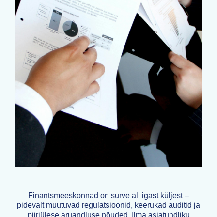
Finantsmeeskonnad on surve all igast küljest –
pidevalt muutuvad regulatsioonid, keerukad auditid ja
piiriülese aruandluse nõuded. Ilma asjatundliku