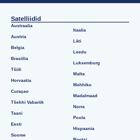
Satelliidid
Austraalia
Itaalia
Austria
Läti
Belgia
Leedu
Brasiilia
Luksemburg
Tšiili
Malta
Horvaatia
Mehhiko
Curaçao
Madalmaad
Tšehhi Vabariik
Norra
Taani
Poola
Eesti
Hispaania
Soome
Rootsi