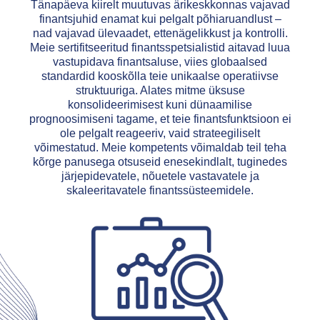
Tänapäeva kiirelt muutuvas ärikeskkonnas vajavad
finantsjuhid enamat kui pelgalt põhiaruandlust –
nad vajavad ülevaadet, ettenägelikkust ja kontrolli.
Meie sertifitseeritud finantsspetsialistid aitavad luua
vastupidava finantsaluse, viies globaalsed
standardid kooskõlla teie unikaalse operatiivse
struktuuriga. Alates mitme üksuse
konsolideerimisest kuni dünaamilise
prognoosimiseni tagame, et teie finantsfunktsioon ei
ole pelgalt reageeriv, vaid strateegiliselt
võimestatud. Meie kompetents võimaldab teil teha
kõrge panusega otsuseid enesekindlalt, tuginedes
järjepidevatele, nõuetele vastavatele ja
skaleeritavatele finantssüsteemidele.