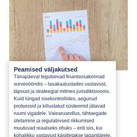
Peamised väljakutsed
Tänapäeval tegutsevad finantsosakonnad
survevööndis – tasakaalustades vastavust,
täpsust ja strateegiat mitmes jurisdiktsioonis.
Kuid lüngad sisekontrollides, aegunud
protsessid ja killustatud süsteemid jätavad
ruumi vigadele. Valearuandlus, tähtaegade
ületamine ja regulatiivsed rikkumised
muutuvad reaalseks ohuks – eriti siis, kui
kohalikku vastavust käsitletakse tagantjärele.