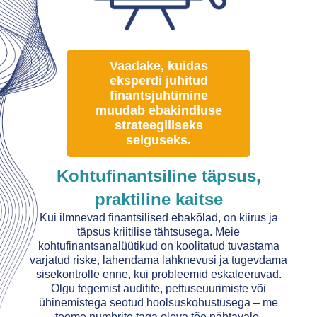
Vaadake, kuidas
eksperdi juhitud
finantsjuhtimine
muudab ebakindluse
strateegiliseks
selguseks.
Kohtufinantsiline täpsus,
praktiline kaitse
Kui ilmnevad finantsilised ebakõlad, on kiirus ja
täpsus kriitilise tähtsusega. Meie
kohtufinantsanalüütikud on koolitatud tuvastama
varjatud riske, lahendama lahknevusi ja tugevdama
sisekontrolle enne, kui probleemid eskaleeruvad.
Olgu tegemist auditite, pettuseuurimiste või
ühinemistega seotud hoolsuskohustusega – me
toome numbrite taga oleva tõe nähtavale.