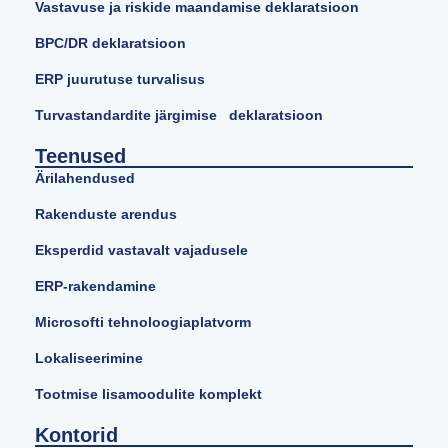
Vastavuse ja riskide maandamise deklaratsioon
BPC/DR deklaratsioon
ERP juurutuse turvalisus
Turvastandardite järgimise deklaratsioon
Teenused
Ärilahendused
Rakenduste arendus
Eksperdid vastavalt vajadusele
ERP-rakendamine
Microsofti tehnoloogiaplatvorm
Lokaliseerimine
Tootmise lisamoodulite komplekt
Kontorid