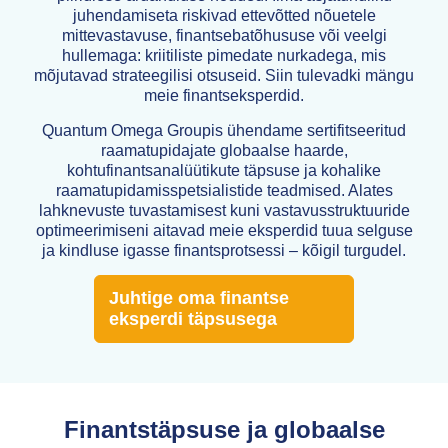
juhendamiseta riskivad ettevõtted nõuetele
mittevastavuse, finantsebatõhususe või veelgi
hullemaga: kriitiliste pimedate nurkadega, mis
mõjutavad strateegilisi otsuseid. Siin tulevadki mängu
meie finantseksperdid.
Quantum Omega Groupis ühendame sertifitseeritud
raamatupidajate globaalse haarde,
kohtufinantsanalüütikute täpsuse ja kohalike
raamatupidamisspetsialistide teadmised. Alates
lahknevuste tuvastamisest kuni vastavusstruktuuride
optimeerimiseni aitavad meie eksperdid tuua selguse
ja kindluse igasse finantsprotsessi – kõigil turgudel.
Juhtige oma finantse
eksperdi täpsusega
Finantstäpsuse ja globaalse