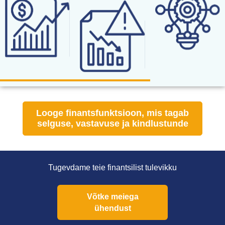
Looge finantsfunktsioon, mis tagab
selguse, vastavuse ja kindlustunde
Tugevdame teie finantsilist tulevikku
Võtke meiega
ühendust