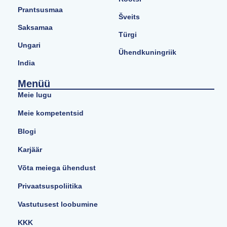
Prantsusmaa
Šveits
Saksamaa
Türgi
Ungari
Ühendkuningriik
India
Menüü
Meie lugu
Meie kompetentsid
Blogi
Karjäär
Võta meiega ühendust
Privaatsuspoliitika
Vastutusest loobumine
KKK