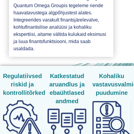
Quantum Omega Groupis tegeleme nende
haavatavustega algpõhjustest alates.
Integreerides varakult finantsjärelevalve,
kohtufinantsilise analüüsi ja kohaliku
ekspertiisi, aitame vältida kulukaid eksimusi
ja luua finantsfunktsiooni, mida saab
usaldada.
Regulatiivsed
Katkestatud
Kohaliku
riskid ja
aruandlus ja
vastavusvalm
kontrollitõrked
ebaühtlased
puudumine
andmed