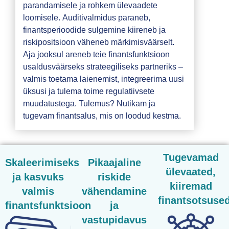
parandamisele ja rohkem ülevaadete
loomisele. Auditivalmidus paraneb,
finantsperioodide sulgemine kiireneb ja
riskipositsioon väheneb märkimisväärselt.
Aja jooksul areneb teie finantsfunktsioon
usaldusväärseks strateegiliseks partneriks –
valmis toetama laienemist, integreerima uusi
üksusi ja tulema toime regulatiivsete
muudatustega. Tulemus? Nutikam ja
tugevam finantsalus, mis on loodud kestma.
Tugevamad
Skaleerimiseks
Pikaajaline
ülevaated,
ja kasvuks
riskide
kiiremad
valmis
vähendamine
finantsotsuse
finantsfunktsioon
ja
vastupidavus