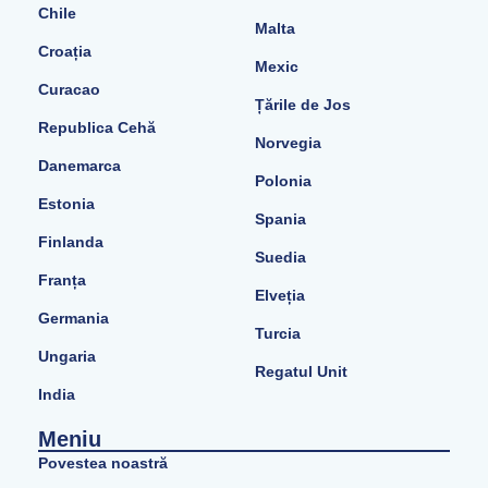
Chile
Malta
Croația
Mexic
Curacao
Țările de Jos
Republica Cehă
Norvegia
Danemarca
Polonia
Estonia
Spania
Finlanda
Suedia
Franța
Elveția
Germania
Turcia
Ungaria
Regatul Unit
India
Meniu
Povestea noastră