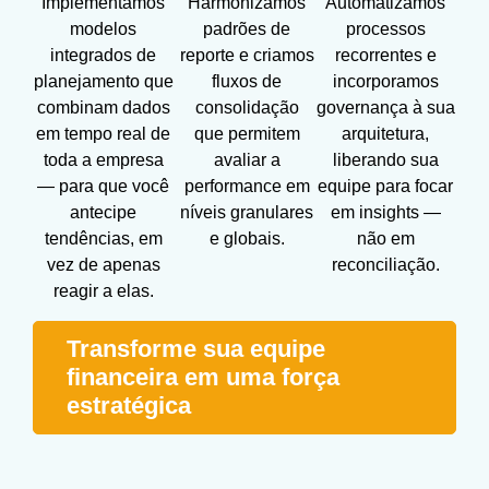
Implementamos
Harmonizamos
Automatizamos
modelos
padrões de
processos
integrados de
reporte e criamos
recorrentes e
planejamento que
fluxos de
incorporamos
combinam dados
consolidação
governança à sua
em tempo real de
que permitem
arquitetura,
toda a empresa
avaliar a
liberando sua
— para que você
performance em
equipe para focar
antecipe
níveis granulares
em insights —
tendências, em
e globais.
não em
vez de apenas
reconciliação.
reagir a elas.
Transforme sua equipe
financeira em uma força
estratégica