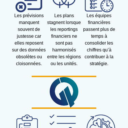
Les prévisions
Les plans
Les équipes
manquent
stagnent lorsque
financières
souvent de
les reportings
passent plus de
justesse car
financiers ne
temps à
elles reposent
sont pas
consolider les
sur des données
harmonisés
chiffres qu’à
obsolètes ou
entre les régions
contribuer à la
cloisonnées.
ou les unités.
stratégie.