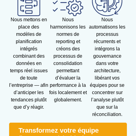
Nous mettons en
Nous
Nous
place des
harmonisons les
automatisons les
modèles de
normes de
processus
planification
reporting et
récurrents et
intégrés
créons des
intégrons la
combinant des
processus de
gouvernance
données en
consolidation
dans votre
temps réel issues
permettant
architecture,
de toute
d’évaluer la
libérant vos
l’entreprise — afin
performance à la
équipes pour se
d’anticiper les
fois localement et
concentrer sur
tendances plutôt
globalement.
l’analyse plutôt
que d’y réagir.
que sur la
réconciliation.
Transformez votre équipe