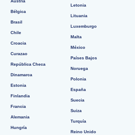
Austria
Letonia
Bélgica
Lituania
Brasil
Luxemburgo
Chile
Malta
Croacia
México
Curazao
Países Bajos
República Checa
Noruega
Dinamarca
Polonia
Estonia
España
Finlandia
Suecia
Francia
Suiza
Alemania
Turquía
Hungría
Reino Unido