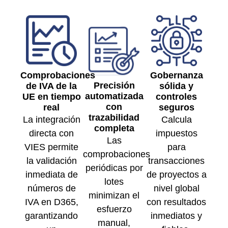
Comprobaciones
Gobernanza
Precisión
de IVA de la
sólida y
automatizada
UE en tiempo
controles
con
real
seguros
trazabilidad
La integración
Calcula
completa
directa con
impuestos
Las
VIES permite
para
comprobaciones
la validación
transacciones
periódicas por
inmediata de
de proyectos a
lotes
números de
nivel global
minimizan el
IVA en D365,
con resultados
esfuerzo
garantizando
inmediatos y
manual,